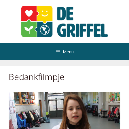
Ga
naar
de
inhoud
Menu
Bedankfilmpje